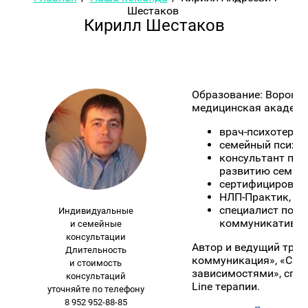
Шестаков
Кирилл Шестаков
Образование: Вороне
медицинская академия
врач-психотерап
семейный психол
консультант по 
развитию семьи;
сертифицированн
НЛП-Практик, Ма
специалист по р
Индивидуальные
коммуникативно
и семейные
консультации
Автор и ведущий тре
Длительность
коммуникация», «Само
и стоимость
зависимостями», спец
консультаций
Line терапии.
уточняйте по телефону
8 952 952-88-85